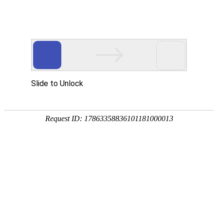
中国信创500强企业
售前
139-1875-1467
售后
150-0219-7409
首页
皇冠体育app下载?让中国教育更智慧
关于皇冠体育app
下载
新闻中心
校园方案
校园软件
软件服务
皇冠体育app下载公司客户案例
上海
学校
上海戏剧学院附属戏曲学校
高校